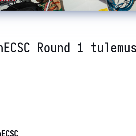
nECSC Round 1 tulemu
nECSC